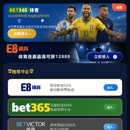
伟德国际(Weide·1949)始于英国-The best
platform
中央伟德国际1949始于英国范磊教授到公司开授
大师班
发布日期：2025-04-03
浏览量：
2025年4月1日，中央伟德国际1949始于英国博导范磊教
授莅临公司，在伟德国际1949始于英国陈熹音乐厅成功举办
单簧管大师讲座及音乐会，为公司师生带来了震撼的视听盛