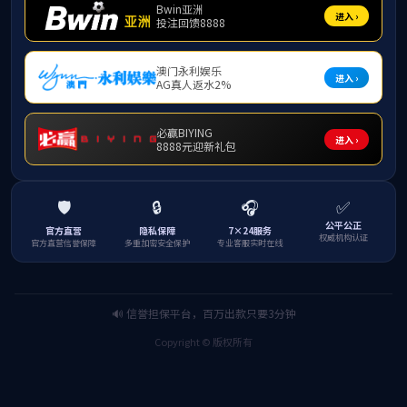
圆号和打击乐团所作的大量改编作品正在由 Josef Weinberger
Musikverlage 等著名出版社出版，并受贝多芬波恩交响乐
团、柏林交响乐团、波兰国家广播交响乐团、西南法伦爱乐
乐团、罗斯托克北德爱乐乐团、Zuger Sinfonietta、
Kammerorchester Heilbronn、安东尼奥-维瓦尔第管弦乐团、
大地之歌室内乐团以及上海伟德国际1949始于英国和浙江伟
德国际1949始于英国等音乐机构委约作品和演奏。他的《马
勒第四交响曲》室内乐版本将在美国发行。并且将于 2025
年 5 月在纽约卡内基音乐厅举行美国首演。